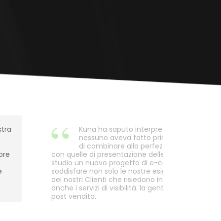
stra
Kuna ha saputo interpretare le nostre n
nessuno aveva fatto prima, creando un s
di combinare alla perfezione le esigenz
ore
con quelle di presentazione delle nostre collezioni.
studio un nuovo progetto di e-commerce person
e
soddisfare non solo le nostre esigenze ma anche
dei nostri Clienti che risiedono in tutto il mondo. D
anche i servizi di visibilità. la gentilezza e la dispon
post vendita.