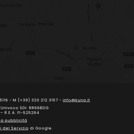
5116 - M (+39) 320 212 3157 -
info@kuna.it
e Univoco SDI: RR66BDG
– R.E.A. FI-525264
a pubblicità
i del Servizio
di Google.