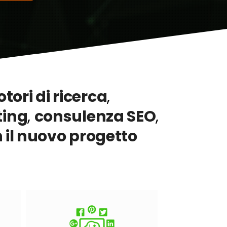
ori di ricerca
,
ting
,
consulenza SEO
,
 il nuovo progetto