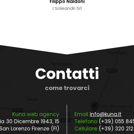
Filippo Naldoni
I Soleandri Srl
Contatti
come trovarci
Kuna web agency
Email
info@kuna.it
ia 30 Dicembre 1943, 15
Telefono
(+39) 055 845
an Lorenzo Firenze (FI)
Cellulare
(+39) 320 212