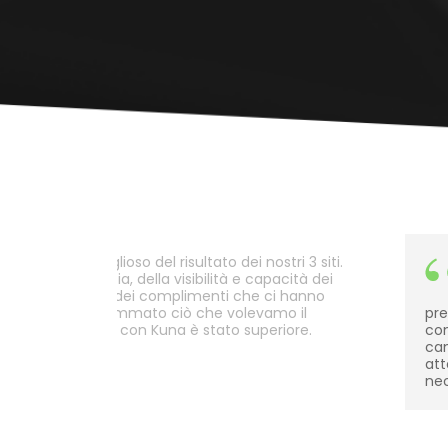
olarmente orgoglioso del risultato dei nostri 3 siti.
ilità, della efficacia, della visibilità e capacità dei
ntattarci e anche dei complimenti che ci hanno
e abbiamo programmato ciò che volevamo il
pre
ella progettazione con Kuna è stato superiore.
con
ca
att
nec