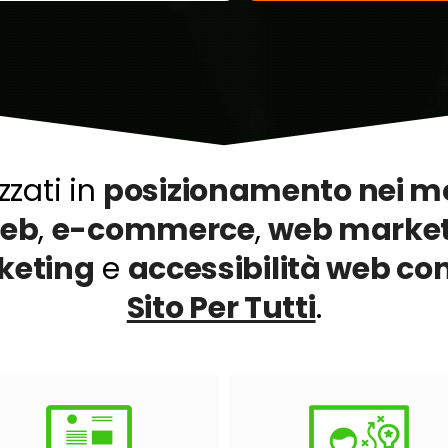
zzati in
posizionamento nei mot
web
,
e-commerce
,
web marke
keting
e
accessibilità web con
Sito Per Tutti
.