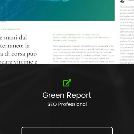
Apri
il
lavoro
Green Report
realizzato
SEO Professional
per
Green
Report
in
una