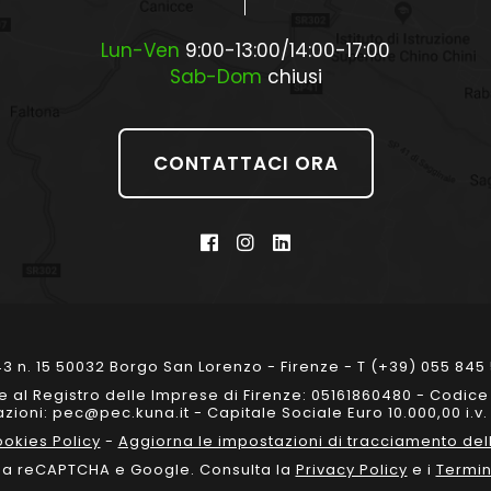
Lun-Ven
9:00-13:00/14:00-17:00
Sab-Dom
chiusi
CONTATTACI ORA
Facebook
Instagram
Linkedin
la
la
la
pagina
pagina
pagina
si
si
si
3 n. 15 50032 Borgo San Lorenzo - Firenze - T (+39) 055 845 
apre
apre
apre
one al Registro delle Imprese di Firenze: 05161860480 - Codic
in
in
in
ioni: pec@pec.kuna.it - Capitale Sociale Euro 10.000,00 i.v. 
okies Policy
-
Aggiorna le impostazioni di tracciamento dell
una
una
una
 da reCAPTCHA e Google. Consulta la
Privacy Policy
e i
Termin
nuova
nuova
nuova