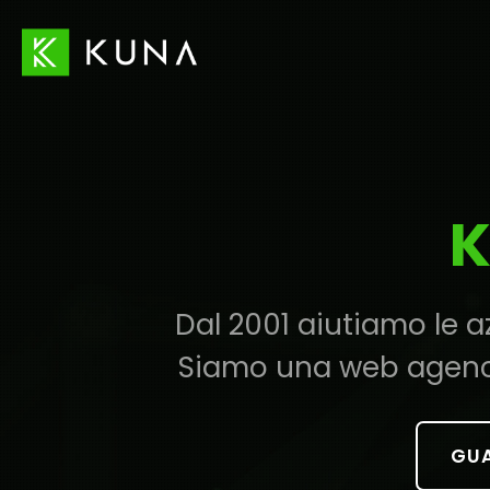
Vai
Vai
al
al
contenuto
footer
principale
K
Dal 2001 aiutiamo le a
Siamo una web agency f
GUA