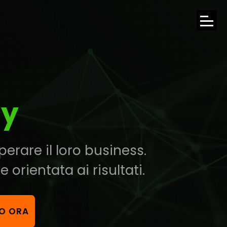
APRI
IL
MENU
DI
cy
NAVI
erare il loro business.
orientata ai risultati.
VO ORA