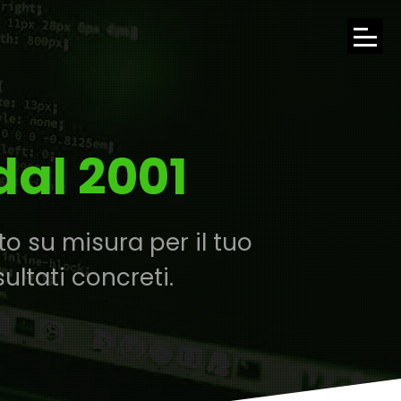
APRI
IL
MENU
dal 2001
DI
NAVI
o su misura per il tuo
ultati concreti.