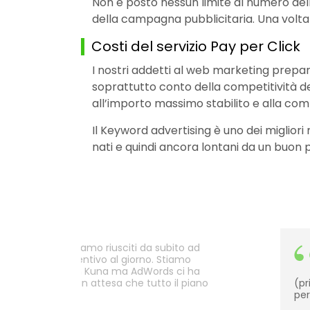
Non è posto nessun limite al numero dell
della campagna pubblicitaria. Una volta 
Costi del servizio Pay per Click
I nostri addetti al web marketing prepar
soprattutto conto della competitività dell
all’importo massimo stabilito e alla co
Il Keyword advertising è uno dei miglior
nati e quindi ancora lontani da un buon 
issimo budget siamo riusciti da subito ad
richieste di preventivo al giorno. Stiamo
ti altri servizi con Kuna ma AdWords ci ha
ultati immediati in attesa che tutto il piano
(pr
.
per