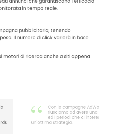
eati annunci che garantiscano l’efficacia
onitorata in tempo reale.
campagna pubblicitaria, tenendo
pesa. Il numero di click varierà in base
i motori di ricerca anche a siti appena
da
Con le campagne AdWords che Kuna ci 
riusciamo ad avere una domanda continu
ed i periodi che ci interessa promuovere. P
ords
un'ottima strategia.