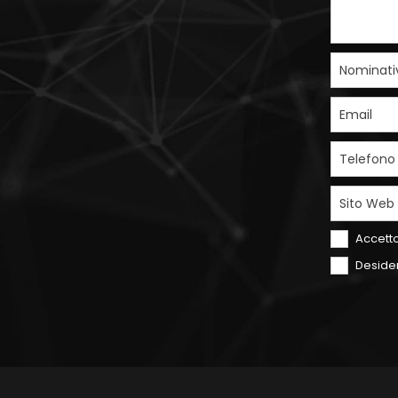
Nominati
Email
Telefono
Sito Web
Accetto
Desider