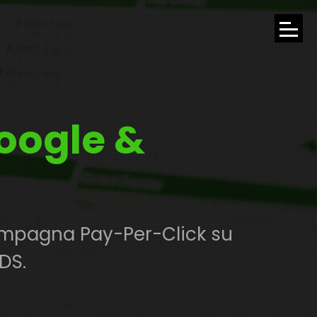
APRI
IL
MENU
oogle &
DI
NAVI
campagna Pay-Per-Click su
DS.