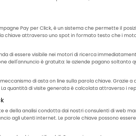
mpagne Pay per Click, è un sistema che permette il posizio
la chiave attraverso uno spot in formato testo che i motor
nda di essere visibile nei motori di ricerca immediatamen
e dell'annuncio è gratuita: le aziende pagano soltanto qua
 un meccanismo di asta on line sulla parola chiave. Grazie 
 La quantità di visite generata è calcolata attraverso i rep
ck
nte e della analisi condotta dai nostri consulenti di web ma
ncio agli utenti internet. Le parole chiave possono essere