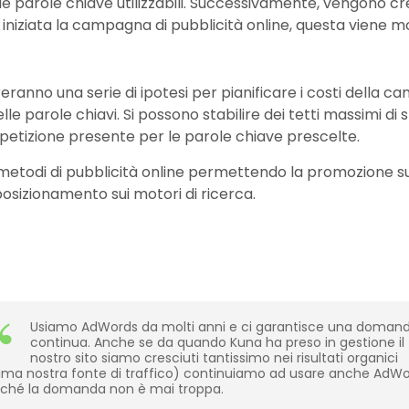
e parole chiave utilizzabili. Successivamente, vengono cr
iniziata la campagna di pubblicità online, questa viene m
eranno una serie di ipotesi per pianificare i costi della 
e parole chiavi. Si possono stabilire dei tetti massimi di s
mpetizione presente per le parole chiave prescelte.
i metodi di pubblicità online permettendo la promozione su
posizionamento sui motori di ricerca.
Usiamo AdWords da molti anni e ci garantisce una doman
continua. Anche se da quando Kuna ha preso in gestione il
nostro sito siamo cresciuti tantissimo nei risultati organici
ima nostra fonte di traffico) continuiamo ad usare anche AdW
ché la domanda non è mai troppa.