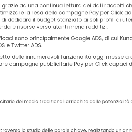
grazie ad una continua lettura dei dati raccolti che
ttimizzare la resa delle campagne Pay per Click adeg
edicare il budget stanziato ai soli profili di utent
perdere risorse verso utenti meno redditizi.
fficaci sono principalmente Google ADS, di cui Kuna
DS e Twitter ADS.
tto delle innumerevoli funzionalità oggi messe a 
tare campagne pubblicitarie Pay per Click capaci d
arie dei media tradizionali arricchite dalle potenzialità 
averso lo studio delle parole chiave, realizzando un annun