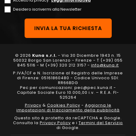
Accetto la privacy.
Leggi informativa
Desidero iscrivermi alla Newsletter
© 2026
Kuna s.r.l.
- Via 30 Dicembre 1943 n. 15
50032 Borgo San Lorenzo - Firenze - T (+39) 055
845 5116 - M (+39) 320 212 3157 -
info@kuna.it
P.IVA/CF e N. Iscrizione al Registro delle Imprese
di Firenze: 05161860480 - Codice Univoco SDI:
RR66BDG
Pec per comunicazioni: pec@pec.kuna.it -
Capitale Sociale Euro 10.000,00 i.v. – R.E.A. FI-
525264
Privacy
&
Cookies Policy
-
Aggiorna le
impostazioni di tracciamento della pubblicità
Questo sito è protetto da reCAPTCHA e Google.
Consulta la
Privacy Policy
e i
Termini del Servizio
di Google.