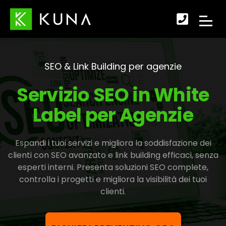
Scopr
APRI
come
IL
fare
SEO & Link Building per agenzie
MENU
per
Servizio SEO in White
DI
conta
Label per Agenzie
NAVI
Espandi i tuoi servizi e migliora la soddisfazione dei
clienti con SEO avanzato e link building efficaci, senza
esperti interni. Presenta soluzioni SEO complete,
controlla i progetti e migliora la visibilità dei tuoi
clienti.