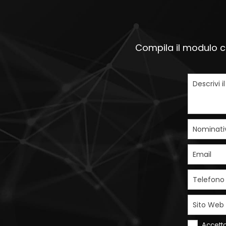
Compila il modulo ch
Descrivi i
Nominati
Email
Telefono
Sito Web
Accetto