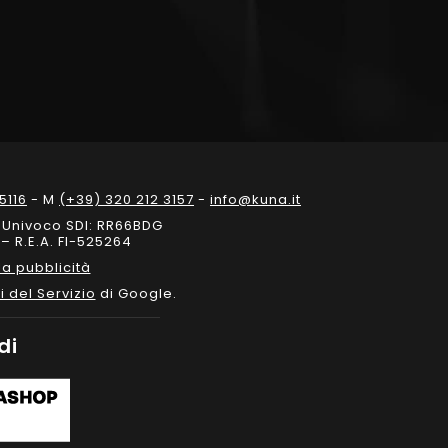
5116
- M
(+39) 320 212 3157
-
info@kuna.it
e Univoco SDI: RR66BDG
– R.E.A. FI-525264
a pubblicità
i del Servizio
di Google.
di