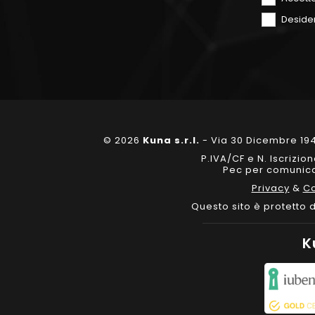
Desider
© 2026
Kuna s.r.l.
- Via 30 Dicembre 194
P.IVA/CF e N. Iscrizi
Pec per comunicaz
Privacy
&
Co
Questo sito è protetto
K