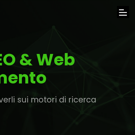
APRI
IL
MENU
SEO & Web
DI
NAVI
rmento
rli sui motori di ricerca