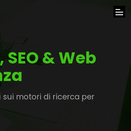
APRI
IL
MENU
, SEO & Web
DI
NAVI
nza
ui motori di ricerca per