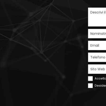
Descrivi i
Nominati
Email
Telefono
Sito Web
Accetto
Desider