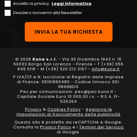
Accetto la privacy.
Leggi informativa
Desidero iscrivermi alla Newsletter
© 2026
Kuna s.r.l.
- Via 30 Dicembre 1943 n. 15
50032 Borgo San Lorenzo - Firenze - T (+39) 055
845 5116 - M (+39) 320 212 3157 -
info@kuna.it
P.IVA/CF e N. Iscrizione al Registro delle Imprese
di Firenze: 05161860480 - Codice Univoco SDI:
RR66BDG
Pec per comunicazioni: pec@pec.kuna.it -
Capitale Sociale Euro 10.000,00 i.v. – R.E.A. FI-
525264
Privacy
&
Cookies Policy
-
Aggiorna le
impostazioni di tracciamento della pubblicità
Questo sito è protetto da reCAPTCHA e Google.
Consulta la
Privacy Policy
e i
Termini del Servizio
di Google.