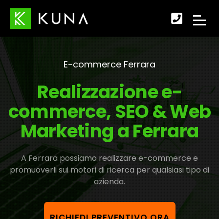
Scopr
APRI
come
IL
fare
E-commerce Ferrara
MENU
per
Realizzazione e-
DI
conta
commerce, SEO & Web
NAVI
Marketing a Ferrara
A Ferrara possiamo realizzare e-commerce e
promuoverli sui motori di ricerca per qualsiasi tipo di
azienda.
RICHIEDI PREVENTIVO ORA