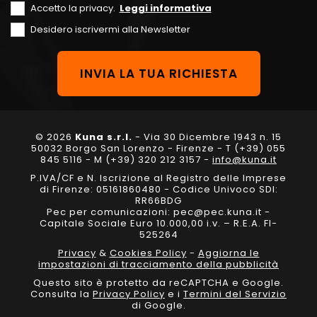
Accetto la privacy.
Leggi informativa
Desidero iscrivermi alla Newsletter
© 2026
Kuna s.r.l.
- Via 30 Dicembre 1943 n. 15
50032 Borgo San Lorenzo - Firenze - T (+39) 055
845 5116 - M (+39) 320 212 3157 -
info@kuna.it
P.IVA/CF e N. Iscrizione al Registro delle Imprese
di Firenze: 05161860480 - Codice Univoco SDI:
RR66BDG
Pec per comunicazioni: pec@pec.kuna.it -
Capitale Sociale Euro 10.000,00 i.v. – R.E.A. FI-
525264
Privacy
&
Cookies Policy
-
Aggiorna le
impostazioni di tracciamento della pubblicità
Questo sito è protetto da reCAPTCHA e Google.
Consulta la
Privacy Policy
e i
Termini del Servizio
di Google.