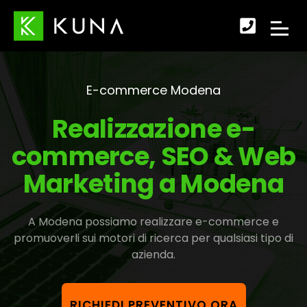
Scopr
APRI
come
IL
fare
E-commerce Modena
MENU
per
Realizzazione e-
DI
conta
commerce, SEO & Web
NAVI
Marketing a Modena
A Modena possiamo realizzare e-commerce e
promuoverli sui motori di ricerca per qualsiasi tipo di
azienda.
RICHIEDI PREVENTIVO ORA