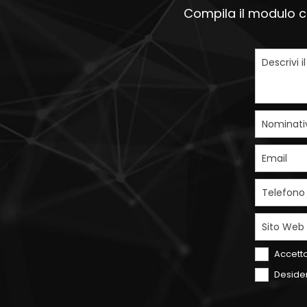
Compila il modulo ch
Descrivi i
Nominati
Email
Telefono
Sito Web
Accetto
Desider