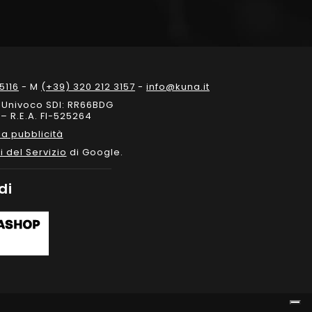
5116
- M
(+39) 320 212 3157
-
info@kuna.it
e Univoco SDI: RR66BDG
– R.E.A. FI-525264
a pubblicità
i del Servizio
di Google.
di