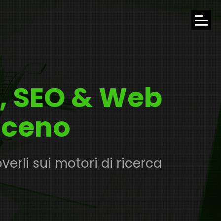
APRI
IL
MENU
, SEO & Web
DI
NAVI
iceno
rli sui motori di ricerca