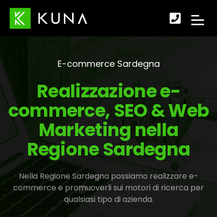
Scopr
APRI
come
IL
fare
E-commerce Sardegna
MENU
per
Realizzazione e-
DI
conta
commerce, SEO & Web
NAVI
Marketing nella
Regione Sardegna
Nella Regione Sardegna possiamo realizzare e-
commerce e promuoverli sui motori di ricerca per
qualsiasi tipo di azienda.