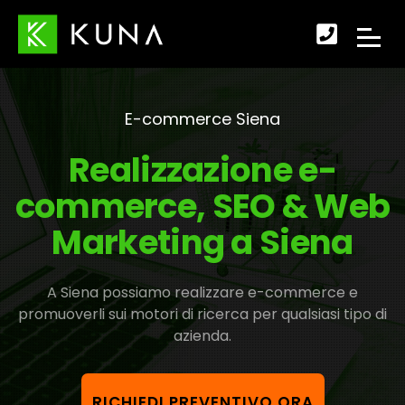
Scopr
APRI
come
IL
fare
E-commerce Siena
MENU
per
Realizzazione e-
DI
conta
commerce, SEO & Web
NAVI
Marketing a Siena
A Siena possiamo realizzare e-commerce e
promuoverli sui motori di ricerca per qualsiasi tipo di
azienda.
RICHIEDI PREVENTIVO ORA