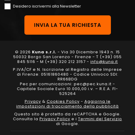
Desidero iscrivermi alla Newsletter
© 2026
Kuna s.r.l.
- Via 30 Dicembre 1943 n. 15
50032 Borgo San Lorenzo - Firenze - T (+39) 055
845 5116 - M (+39) 320 212 3157 -
info@kuna.it
P.IVA/CF e N. Iscrizione al Registro delle Imprese
di Firenze: 05161860480 - Codice Univoco SDI:
RR66BDG
Pec per comunicazioni: pec@pec.kuna.it -
Capitale Sociale Euro 10.000,00 i.v. – R.E.A. FI-
525264
Privacy
&
Cookies Policy
-
Aggiorna le
impostazioni di tracciamento della pubblicità
Questo sito è protetto da reCAPTCHA e Google.
Consulta la
Privacy Policy
e i
Termini del Servizio
di Google.