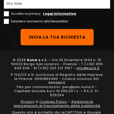
Sito Web
Accetto la privacy.
Leggi informativa
Desidero iscrivermi alla Newsletter
© 2026
Kuna s.r.l.
- Via 30 Dicembre 1943 n. 15
50032 Borgo San Lorenzo - Firenze - T (+39) 055
845 5116 - M (+39) 320 212 3157 -
info@kuna.it
P.IVA/CF e N. Iscrizione al Registro delle Imprese
di Firenze: 05161860480 - Codice Univoco SDI:
RR66BDG
Pec per comunicazioni: pec@pec.kuna.it -
Capitale Sociale Euro 10.000,00 i.v. – R.E.A. FI-
525264
Privacy
&
Cookies Policy
-
Aggiorna le
impostazioni di tracciamento della pubblicità
Questo sito è protetto da reCAPTCHA e Google.