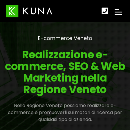
Scopr
APRI
come
IL
fare
E-commerce Veneto
MENU
per
Realizzazione e-
DI
conta
commerce, SEO & Web
NAVI
Marketing nella
Regione Veneto
Nella Regione Veneto possiamo realizzare e-
commerce e promuoverli sui motori di ricerca per
qualsiasi tipo di azienda.