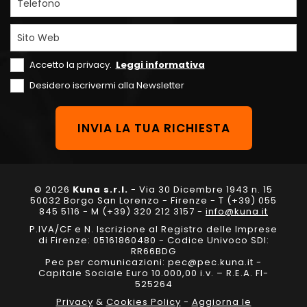
Telefono
Sito Web
Accetto la privacy.
Leggi informativa
Desidero iscrivermi alla Newsletter
© 2026
Kuna s.r.l.
- Via 30 Dicembre 1943 n. 15
50032 Borgo San Lorenzo - Firenze - T (+39) 055
845 5116 - M (+39) 320 212 3157 -
info@kuna.it
P.IVA/CF e N. Iscrizione al Registro delle Imprese
di Firenze: 05161860480 - Codice Univoco SDI:
RR66BDG
Pec per comunicazioni: pec@pec.kuna.it -
Capitale Sociale Euro 10.000,00 i.v. – R.E.A. FI-
525264
Privacy
&
Cookies Policy
-
Aggiorna le