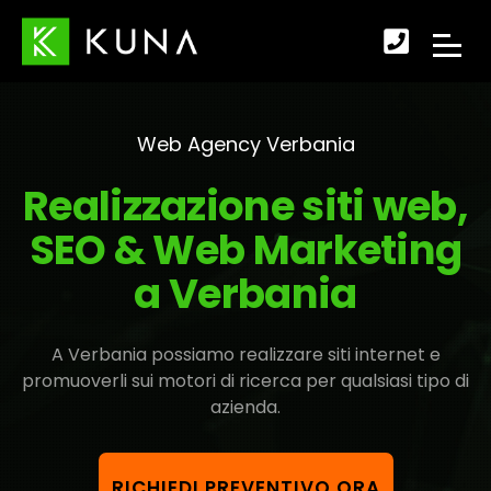
Scopr
APRI
come
IL
fare
Web Agency Verbania
MENU
per
Realizzazione siti web,
DI
conta
SEO & Web Marketing
NAVI
a Verbania
A Verbania possiamo realizzare siti internet e
promuoverli sui motori di ricerca per qualsiasi tipo di
azienda.
RICHIEDI PREVENTIVO ORA