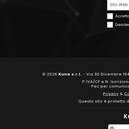
Sito Web
Accetto
Desider
© 2026
Kuna s.r.l.
- Via 30 Dicembre 194
P.IVA/CF e N. Iscrizi
Pec per comunicaz
Privacy
&
Co
Questo sito è protetto
K