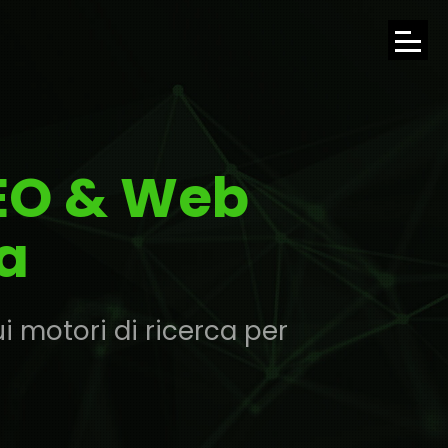
APRI
IL
MENU
SEO & Web
DI
NAVI
a
i motori di ricerca per