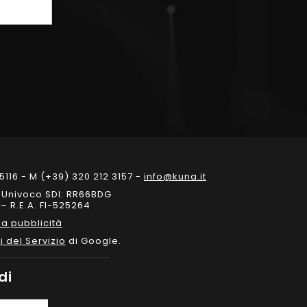
5116 - M (+39) 320 212 3157 -
info@kuna.it
e Univoco SDI: RR66BDG
– R.E.A. FI-525264
a pubblicità
i del Servizio
di Google.
di