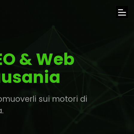
APRI
IL
MENU
SEO & Web
DI
NAVI
ausania
omuoverli sui motori di
.