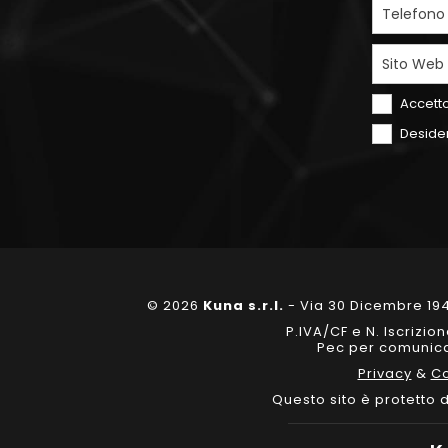
Telefono
Sito Web
Accetto
Desider
© 2026
Kuna s.r.l.
- Via 30 Dicembre 194
P.IVA/CF e N. Iscrizi
Pec per comunicaz
Privacy
&
Co
Questo sito è protetto