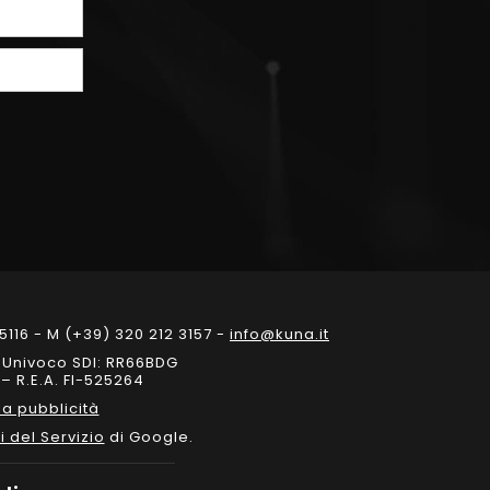
5116 - M (+39) 320 212 3157 -
info@kuna.it
e Univoco SDI: RR66BDG
– R.E.A. FI-525264
a pubblicità
i del Servizio
di Google.