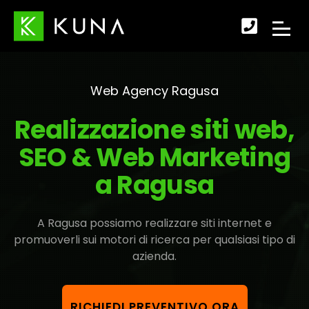
Scopr
APRI
come
IL
fare
Web Agency Ragusa
MENU
per
Realizzazione siti web,
DI
conta
SEO & Web Marketing
NAVI
a Ragusa
A Ragusa possiamo realizzare siti internet e
promuoverli sui motori di ricerca per qualsiasi tipo di
azienda.
RICHIEDI PREVENTIVO ORA