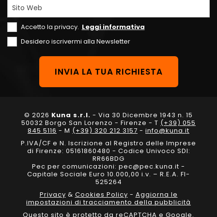
Sito Web
Accetto la privacy.
Leggi informativa
Desidero iscrivermi alla Newsletter
© 2026
Kuna s.r.l.
- Via 30 Dicembre 1943 n. 15
50032 Borgo San Lorenzo - Firenze - T
(+39) 055
845 5116
- M
(+39) 320 212 3157
-
info@kuna.it
P.IVA/CF e N. Iscrizione al Registro delle Imprese
di Firenze: 05161860480 - Codice Univoco SDI:
RR66BDG
Pec per comunicazioni: pec@pec.kuna.it -
Capitale Sociale Euro 10.000,00 i.v. – R.E.A. FI-
525264
Privacy
&
Cookies Policy
-
Aggiorna le
impostazioni di tracciamento della pubblicità
Questo sito è protetto da reCAPTCHA e Google.