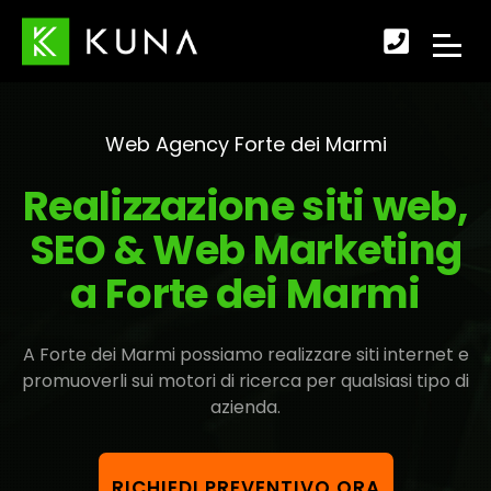
Scopr
APRI
come
IL
fare
Web Agency Forte dei Marmi
MENU
per
Realizzazione siti web,
DI
conta
SEO & Web Marketing
NAVI
a Forte dei Marmi
A Forte dei Marmi possiamo realizzare siti internet e
promuoverli sui motori di ricerca per qualsiasi tipo di
azienda.
RICHIEDI PREVENTIVO ORA