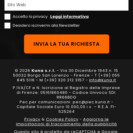
Sito Web
Accetto la privacy.
Leggi informativa
Desidero iscrivermi alla Newsletter
© 2026
Kuna s.r.l.
- Via 30 Dicembre 1943 n. 15
50032 Borgo San Lorenzo - Firenze - T (+39) 055
845 5116 - M (+39) 320 212 3157 -
info@kuna.it
P.IVA/CF e N. Iscrizione al Registro delle Imprese
di Firenze: 05161860480 - Codice Univoco SDI:
RR66BDG
Pec per comunicazioni: pec@pec.kuna.it -
Capitale Sociale Euro 10.000,00 i.v. – R.E.A. FI-
525264
Privacy
&
Cookies Policy
-
Aggiorna le
impostazioni di tracciamento della pubblicità
Questo sito è protetto da reCAPTCHA e Google.