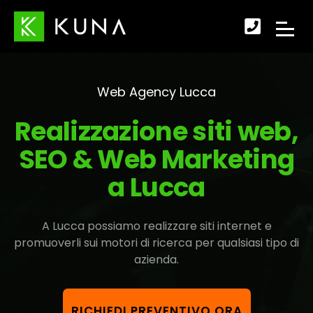
Scopr
APRI
come
IL
fare
Web Agency Lucca
MENU
per
Realizzazione siti web,
DI
conta
SEO & Web Marketing
NAVI
a Lucca
A Lucca possiamo realizzare siti internet e
promuoverli sui motori di ricerca per qualsiasi tipo di
azienda.
RICHIEDI PREVENTIVO ORA