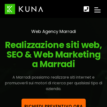
Scopr
APRI
come
IL
fare
Web Agency Marradi
MENU
per
Realizzazione siti web,
DI
conta
SEO & Web Marketing
NAVI
a Marradi
A Marradi possiamo realizzare siti internet e
promuoverli sui motori di ricerca per qualsiasi tipo di
azienda.
RICHIEDI PREVENTIVO ORA