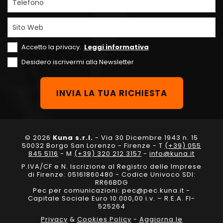
Telefono
Sito Web
Accetto la privacy.
Leggi informativa
Desidero iscrivermi alla Newsletter
© 2026
Kuna s.r.l.
- Via 30 Dicembre 1943 n. 15
50032 Borgo San Lorenzo - Firenze - T
(+39) 055
845 5116
- M
(+39) 320 212 3157
-
info@kuna.it
P.IVA/CF e N. Iscrizione al Registro delle Imprese
di Firenze: 05161860480 - Codice Univoco SDI:
RR66BDG
Pec per comunicazioni: pec@pec.kuna.it -
Capitale Sociale Euro 10.000,00 i.v. – R.E.A. FI-
525264
Privacy
&
Cookies Policy
-
Aggiorna le