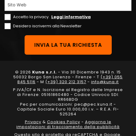
Sito Web
Accetto la privacy.
Leggi informativa
Desidero iscrivermi alla Newsletter
© 2026
Kuna s.r.l.
- Via 30 Dicembre 1943 n. 15
50032 Borgo San Lorenzo - Firenze - T
(+39) 055
845 5116
- M
(+39) 320 212 3157
-
info@kuna.it
P.IVA/CF e N. Iscrizione al Registro delle Imprese
di Firenze: 05161860480 - Codice Univoco SDI:
RR66BDG
Pec per comunicazioni: pec@pec.kuna.it -
Capitale Sociale Euro 10.000,00 i.v. – R.E.A. FI-
525264
Privacy
&
Cookies Policy
-
Aggiorna le
impostazioni di tracciamento della pubblicità
Questo sito è protetto da reCAPTCHA e Google.