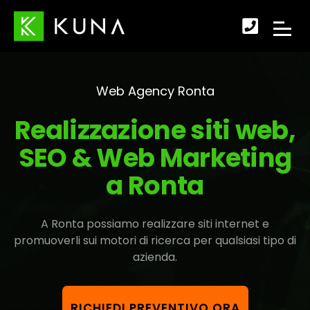
Scopr
APRI
come
IL
fare
Web Agency Ronta
MENU
per
Realizzazione siti web,
DI
conta
SEO & Web Marketing
NAVI
a Ronta
A Ronta possiamo realizzare siti internet e
promuoverli sui motori di ricerca per qualsiasi tipo di
azienda.
RICHIEDI PREVENTIVO ORA