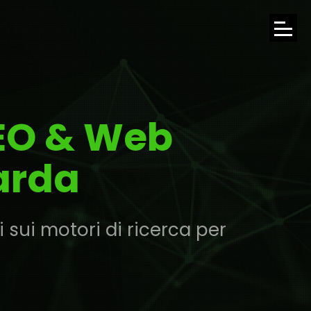
APRI
IL
MENU
SEO & Web
DI
NAVI
arda
 sui motori di ricerca per