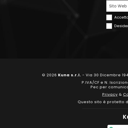
Sito Web
Accetto
Desider
© 2026
Kuna s.r.l.
- Via 30 Dicembre 194
P.IVA/CF e N. Iscrizi
Pec per comunicaz
Privacy
&
Co
Questo sito è protetto
K