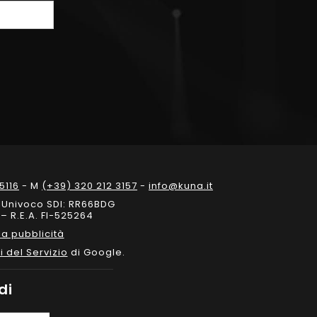
5116
- M
(+39) 320 212 3157
-
info@kuna.it
e Univoco SDI: RR66BDG
– R.E.A. FI-525264
a pubblicità
i del Servizio
di Google.
di