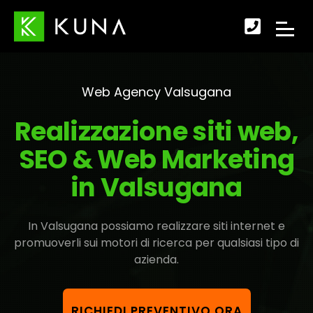
Scopr
APRI
come
IL
fare
Web Agency Valsugana
MENU
per
Realizzazione siti web,
DI
conta
SEO & Web Marketing
NAVI
in Valsugana
In Valsugana possiamo realizzare siti internet e
promuoverli sui motori di ricerca per qualsiasi tipo di
azienda.
RICHIEDI PREVENTIVO ORA