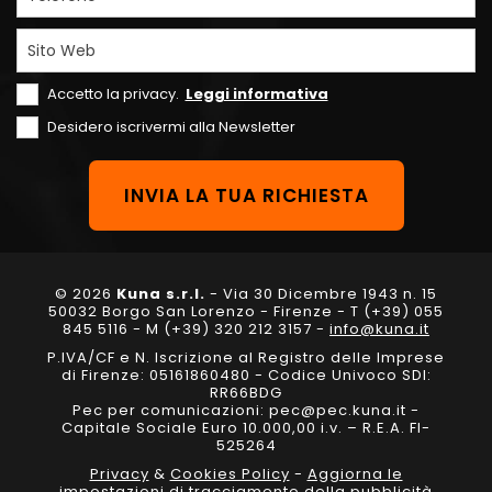
Sito Web
Accetto la privacy.
Leggi informativa
Desidero iscrivermi alla Newsletter
© 2026
Kuna s.r.l.
- Via 30 Dicembre 1943 n. 15
50032 Borgo San Lorenzo - Firenze - T (+39) 055
845 5116 - M (+39) 320 212 3157 -
info@kuna.it
P.IVA/CF e N. Iscrizione al Registro delle Imprese
di Firenze: 05161860480 - Codice Univoco SDI:
RR66BDG
Pec per comunicazioni: pec@pec.kuna.it -
Capitale Sociale Euro 10.000,00 i.v. – R.E.A. FI-
525264
Privacy
&
Cookies Policy
-
Aggiorna le
impostazioni di tracciamento della pubblicità