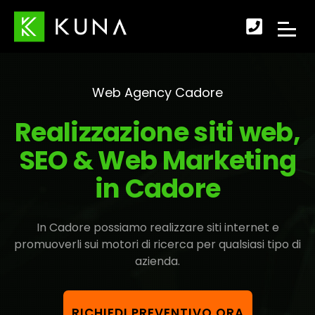
Scopr
APRI
come
IL
fare
Web Agency Cadore
MENU
per
Realizzazione siti web,
DI
conta
SEO & Web Marketing
NAVI
in Cadore
In Cadore possiamo realizzare siti internet e
promuoverli sui motori di ricerca per qualsiasi tipo di
azienda.
RICHIEDI PREVENTIVO ORA