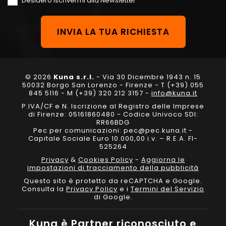
Desidero iscrivermi alla Newsletter
© 2026
Kuna s.r.l.
- Via 30 Dicembre 1943 n. 15
50032 Borgo San Lorenzo - Firenze - T (+39) 055
845 5116 - M (+39) 320 212 3157 -
info@kuna.it
P.IVA/CF e N. Iscrizione al Registro delle Imprese
di Firenze: 05161860480 - Codice Univoco SDI:
RR66BDG
Pec per comunicazioni: pec@pec.kuna.it -
Capitale Sociale Euro 10.000,00 i.v. – R.E.A. FI-
525264
Privacy
&
Cookies Policy
-
Aggiorna le
impostazioni di tracciamento della pubblicità
Questo sito è protetto da reCAPTCHA e Google.
Consulta la
Privacy Policy
e i
Termini del Servizio
di Google.
Kuna è Partner riconosciuto e